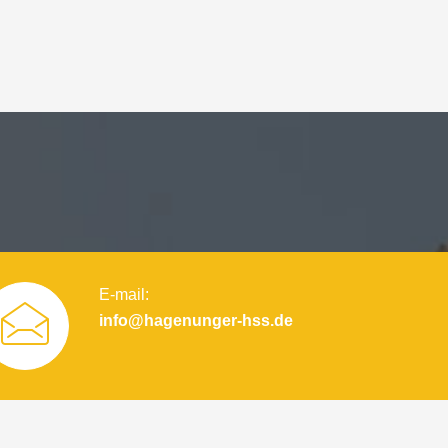
E-mail:
info@hagenunger-hss.de