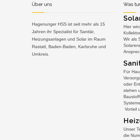
Über uns
Was tun
Sola
Hagenunger HSS ist seit mehr als 15
Hier wir
Jahren ihr Spezialist für Sanitär,
Kollekt
Heizungsanlagen und Solar im Raum
Wir als 
Solarene
Rastatt, Baden-Baden, Karlsruhe und
Ansprec
Umkreis.
Sani
Für Haus
Versorg
oder En
stehen 
Baustof
Systeme
Vorteil 
Hei
Unser Te
die Num