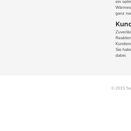
ein opti
Wärmesy
ganz na
Kund
Zuverläs
Reaktion
Kundend
Sie habe
dabei.
© 2015 San