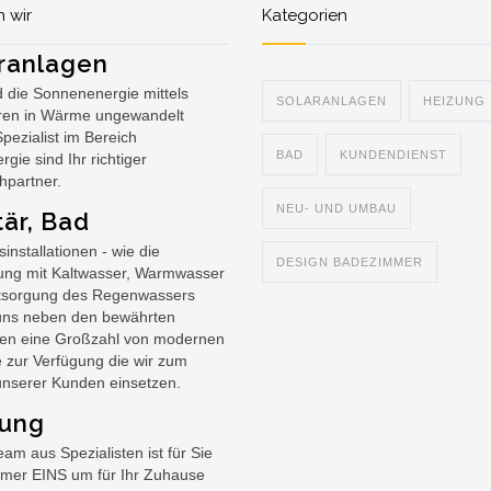
 wir
Kategorien
ranlagen
d die Sonnenenergie mittels
SOLARANLAGEN
HEIZUNG
oren in Wärme ungewandelt
Spezialist im Bereich
BAD
KUNDENDIENST
rgie sind Ihr richtiger
hpartner.
NEU- UND UMBAU
tär, Bad
installationen - wie die
DESIGN BADEZIMMER
ung mit Kaltwasser, Warmwasser
tsorgung des Regenwassers
uns neben den bewährten
fen eine Großzahl von modernen
 zur Verfügung die wir zum
unserer Kunden einsetzen.
zung
am aus Spezialisten ist für Sie
mer EINS um für Ihr Zuhause