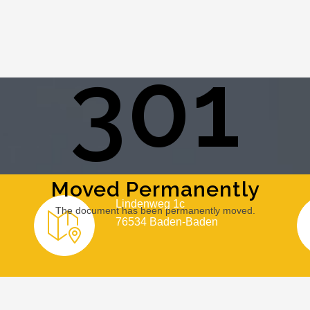
301
Moved Permanently
Lindenweg 1c
The document has been permanently moved.
76534 Baden-Baden